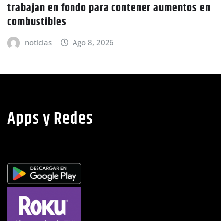
do para contener aumentos en
Canícula agravar
advierte Copeco
o 8, 2026
noticias
Ago
Apps y Redes