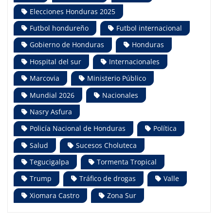
Elecciones Honduras 2025
Futbol hondureño
Futbol internacional
Gobierno de Honduras
Honduras
Hospital del sur
Internacionales
Marcovia
Ministerio Público
Mundial 2026
Nacionales
Nasry Asfura
Policía Nacional de Honduras
Política
Salud
Sucesos Choluteca
Tegucigalpa
Tormenta Tropical
Trump
Tráfico de drogas
Valle
Xiomara Castro
Zona Sur