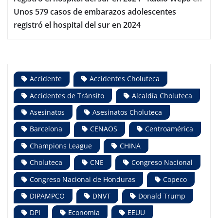
Unos 579 casos de embarazos adolescentes
registró el hospital del sur en 2024
Accidente
Accidentes Choluteca
Accidentes de Tránsito
Alcaldía Choluteca
Asesinatos
Asesinatos Choluteca
Barcelona
CENAOS
Centroamérica
Champions League
CHINA
Choluteca
CNE
Congreso Nacional
Congreso Nacional de Honduras
Copeco
DIPAMPCO
DNVT
Donald Trump
DPI
Economía
EEUU