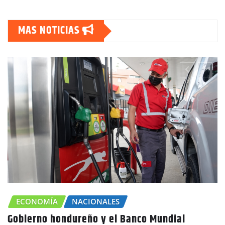
MAS NOTICIAS
CIONALES
eño y el Banco Mundial
CHOLUTECA
ZO