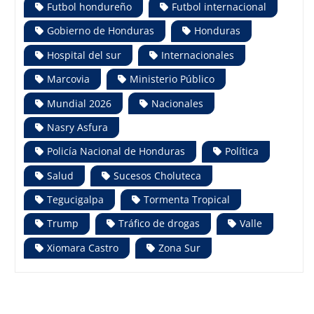
Futbol hondureño
Futbol internacional
Gobierno de Honduras
Honduras
Hospital del sur
Internacionales
Marcovia
Ministerio Público
Mundial 2026
Nacionales
Nasry Asfura
Policía Nacional de Honduras
Política
Salud
Sucesos Choluteca
Tegucigalpa
Tormenta Tropical
Trump
Tráfico de drogas
Valle
Xiomara Castro
Zona Sur