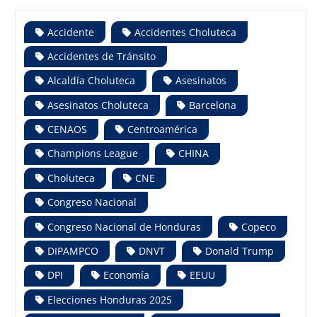
Accidente
Accidentes Choluteca
Accidentes de Tránsito
Alcaldía Choluteca
Asesinatos
Asesinatos Choluteca
Barcelona
CENAOS
Centroamérica
Champions League
CHINA
Choluteca
CNE
Congreso Nacional
Congreso Nacional de Honduras
Copeco
DIPAMPCO
DNVT
Donald Trump
DPI
Economía
EEUU
Elecciones Honduras 2025