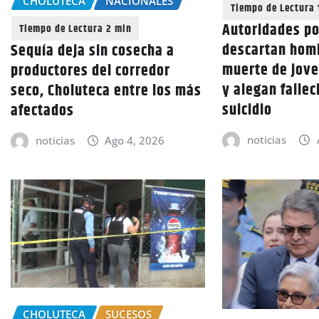
CHOLUTECA
NACIONALES
Autoridades po
descartan homi
Sequía deja sin cosecha a
muerte de jove
productores del corredor
y alegan falle
seco, Choluteca entre los más
suicidio
afectados
noticias
noticias
Ago 4, 2026
CHOLUTECA
SUCESOS