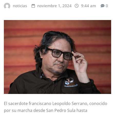
noticias
noviembre 1, 2024
9:44 am
0
El sacerdote franciscano Leopoldo Serrano, conocido
por su marcha desde San Pedro Sula hasta