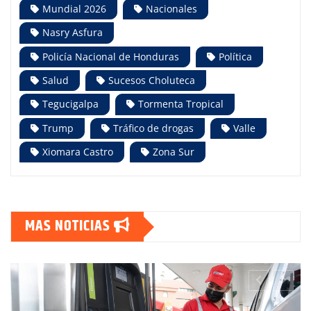
Mundial 2026
Nacionales
Nasry Asfura
Policía Nacional de Honduras
Política
Salud
Sucesos Choluteca
Tegucigalpa
Tormenta Tropical
Trump
Tráfico de drogas
Valle
Xiomara Castro
Zona Sur
MAS NOTICIAS