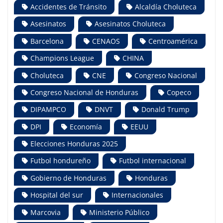
Accidentes de Tránsito
Alcaldía Choluteca
Asesinatos
Asesinatos Choluteca
Barcelona
CENAOS
Centroamérica
Champions League
CHINA
Choluteca
CNE
Congreso Nacional
Congreso Nacional de Honduras
Copeco
DIPAMPCO
DNVT
Donald Trump
DPI
Economía
EEUU
Elecciones Honduras 2025
Futbol hondureño
Futbol internacional
Gobierno de Honduras
Honduras
Hospital del sur
Internacionales
Marcovia
Ministerio Público