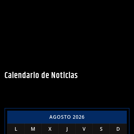
Calendario de Noticias
AGOSTO 2026
L
M
X
J
V
S
D