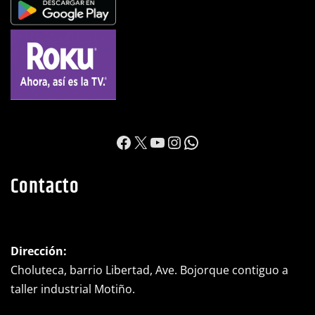
https://www.facebook.c
X
YouTube
Instagram
WhatsApp
Contacto
Dirección:
Choluteca, barrio Libertad, Ave. Bojorque contiguo a
taller industrial Motiño.
Teléfono:
(+504) 2782-0525
WhatsApp:
(+504) 8992-0698