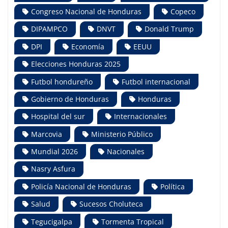
Congreso Nacional de Honduras
Copeco
DIPAMPCO
DNVT
Donald Trump
DPI
Economía
EEUU
Elecciones Honduras 2025
Futbol hondureño
Futbol internacional
Gobierno de Honduras
Honduras
Hospital del sur
Internacionales
Marcovia
Ministerio Público
Mundial 2026
Nacionales
Nasry Asfura
Policía Nacional de Honduras
Política
Salud
Sucesos Choluteca
Tegucigalpa
Tormenta Tropical