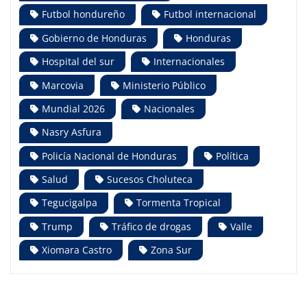
Futbol hondureño
Futbol internacional
Gobierno de Honduras
Honduras
Hospital del sur
Internacionales
Marcovia
Ministerio Público
Mundial 2026
Nacionales
Nasry Asfura
Policía Nacional de Honduras
Política
Salud
Sucesos Choluteca
Tegucigalpa
Tormenta Tropical
Trump
Tráfico de drogas
Valle
Xiomara Castro
Zona Sur