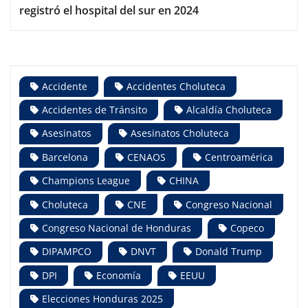
registró el hospital del sur en 2024
Accidente
Accidentes Choluteca
Accidentes de Tránsito
Alcaldía Choluteca
Asesinatos
Asesinatos Choluteca
Barcelona
CENAOS
Centroamérica
Champions League
CHINA
Choluteca
CNE
Congreso Nacional
Congreso Nacional de Honduras
Copeco
DIPAMPCO
DNVT
Donald Trump
DPI
Economía
EEUU
Elecciones Honduras 2025