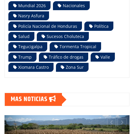
Mundial 2026
Nacionales
Nasry Asfura
Policía Nacional de Honduras
Política
Salud
Sucesos Choluteca
Tegucigalpa
Tormenta Tropical
Trump
Tráfico de drogas
Valle
Xiomara Castro
Zona Sur
MAS NOTICIAS