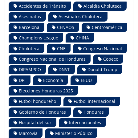
Accidentes de Tránsito
Alcaldía Choluteca
Asesinatos
Asesinatos Choluteca
Barcelona
CENAOS
Centroamérica
Champions League
CHINA
Choluteca
CNE
Congreso Nacional
Congreso Nacional de Honduras
Copeco
DIPAMPCO
DNVT
Donald Trump
DPI
Economía
EEUU
Elecciones Honduras 2025
Futbol hondureño
Futbol internacional
Gobierno de Honduras
Honduras
Hospital del sur
Internacionales
Marcovia
Ministerio Público