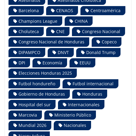
Asesinatos
Asesinatos Choluteca
Barcelona
CENAOS
Centroamérica
Champions League
CHINA
Choluteca
CNE
Congreso Nacional
Congreso Nacional de Honduras
Copeco
DIPAMPCO
DNVT
Donald Trump
DPI
Economía
EEUU
Elecciones Honduras 2025
Futbol hondureño
Futbol internacional
Gobierno de Honduras
Honduras
Hospital del sur
Internacionales
Marcovia
Ministerio Público
Mundial 2026
Nacionales
Nasry Asfura