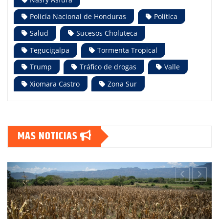
Policía Nacional de Honduras
Política
Salud
Sucesos Choluteca
Tegucigalpa
Tormenta Tropical
Trump
Tráfico de drogas
Valle
Xiomara Castro
Zona Sur
MAS NOTICIAS