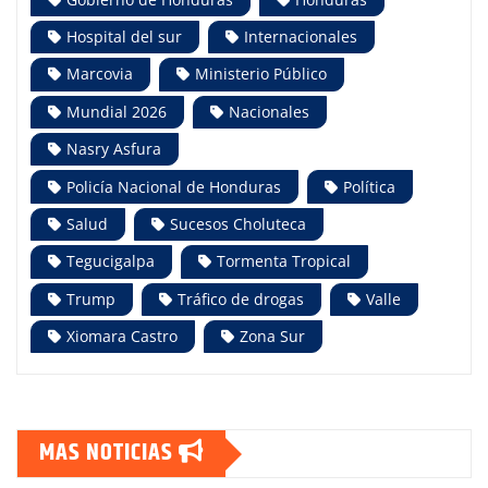
Hospital del sur
Internacionales
Marcovia
Ministerio Público
Mundial 2026
Nacionales
Nasry Asfura
Policía Nacional de Honduras
Política
Salud
Sucesos Choluteca
Tegucigalpa
Tormenta Tropical
Trump
Tráfico de drogas
Valle
Xiomara Castro
Zona Sur
MAS NOTICIAS