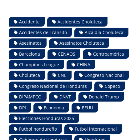
Accidente
Accidentes Choluteca
Accidentes de Tránsito
Alcaldía Choluteca
Asesinatos
Asesinatos Choluteca
Barcelona
CENAOS
Centroamérica
Champions League
CHINA
Choluteca
CNE
Congreso Nacional
Congreso Nacional de Honduras
Copeco
DIPAMPCO
DNVT
Donald Trump
DPI
Economía
EEUU
Elecciones Honduras 2025
Futbol hondureño
Futbol internacional
Gobierno de Honduras
Honduras