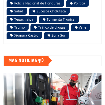
Policía Nacional de Honduras
Política
Salud
Sucesos Choluteca
Tegucigalpa
Tormenta Tropical
Trump
Tráfico de drogas
Valle
Xiomara Castro
Zona Sur
MAS NOTICIAS