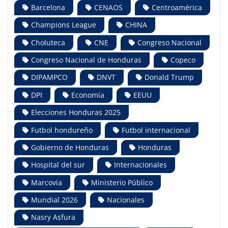
Barcelona
CENAOS
Centroamérica
Champions League
CHINA
Choluteca
CNE
Congreso Nacional
Congreso Nacional de Honduras
Copeco
DIPAMPCO
DNVT
Donald Trump
DPI
Economía
EEUU
Elecciones Honduras 2025
Futbol hondureño
Futbol internacional
Gobierno de Honduras
Honduras
Hospital del sur
Internacionales
Marcovia
Ministerio Público
Mundial 2026
Nacionales
Nasry Asfura