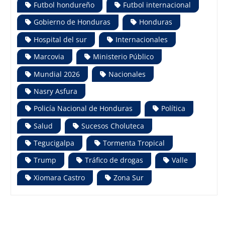
Futbol hondureño
Futbol internacional
Gobierno de Honduras
Honduras
Hospital del sur
Internacionales
Marcovia
Ministerio Público
Mundial 2026
Nacionales
Nasry Asfura
Policía Nacional de Honduras
Política
Salud
Sucesos Choluteca
Tegucigalpa
Tormenta Tropical
Trump
Tráfico de drogas
Valle
Xiomara Castro
Zona Sur