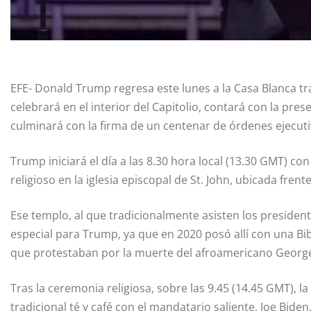
EFE- Donald Trump regresa este lunes a la Casa Blanca tr
celebrará en el interior del Capitolio, contará con la pres
culminará con la firma de un centenar de órdenes ejecutiv
Trump iniciará el día a las 8.30 hora local (13.30 GMT) co
religioso en la iglesia episcopal de St. John, ubicada frent
Ese templo, al que tradicionalmente asisten los presidente
especial para Trump, ya que en 2020 posó allí con una Bib
que protestaban por la muerte del afroamericano George
Tras la ceremonia religiosa, sobre las 9.45 (14.45 GMT), la 
tradicional té y café con el mandatario saliente, Joe Biden