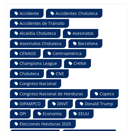
Accidente
Accidentes Choluteca
Accidentes de Tránsito
Alcaldía Choluteca
Asesinatos
Asesinatos Choluteca
Barcelona
CENAOS
Centroamérica
Champions League
CHINA
Choluteca
CNE
Congreso Nacional
Congreso Nacional de Honduras
Copeco
DIPAMPCO
DNVT
Donald Trump
DPI
Economía
EEUU
Elecciones Honduras 2025