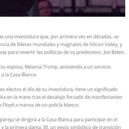
as una investidura que, por primera vez en décadas, se
encia de líderes mundiales y magnates de Silicon Valley, y
as para revertir las políticas de su predecesor, Joe Biden.
n su esposa, Melania Trump, asistiendo a un servicio
e a la Casa Blanca.
s electos el día de su investidura, tiene un significado
lia en la mano tras el desalojo forzado de manifestantes
 Floyd a manos de un policía blanco.
pareja se dirigirá a la Casa Blanca para participar en el
, y la primera dama, Jill, un gesto simbólico de transición