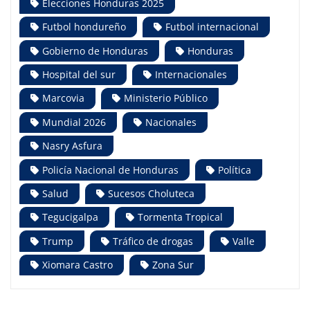
Elecciones Honduras 2025
Futbol hondureño
Futbol internacional
Gobierno de Honduras
Honduras
Hospital del sur
Internacionales
Marcovia
Ministerio Público
Mundial 2026
Nacionales
Nasry Asfura
Policía Nacional de Honduras
Política
Salud
Sucesos Choluteca
Tegucigalpa
Tormenta Tropical
Trump
Tráfico de drogas
Valle
Xiomara Castro
Zona Sur