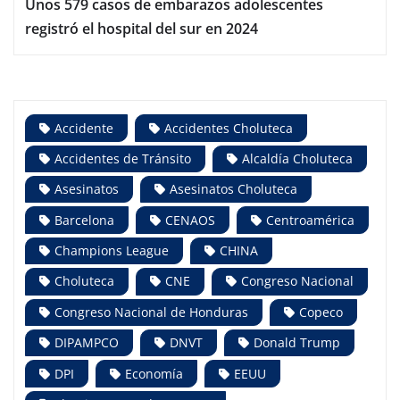
Unos 579 casos de embarazos adolescentes
registró el hospital del sur en 2024
Accidente
Accidentes Choluteca
Accidentes de Tránsito
Alcaldía Choluteca
Asesinatos
Asesinatos Choluteca
Barcelona
CENAOS
Centroamérica
Champions League
CHINA
Choluteca
CNE
Congreso Nacional
Congreso Nacional de Honduras
Copeco
DIPAMPCO
DNVT
Donald Trump
DPI
Economía
EEUU