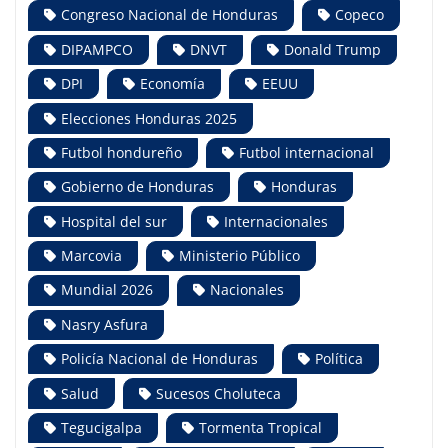
Congreso Nacional de Honduras
Copeco
DIPAMPCO
DNVT
Donald Trump
DPI
Economía
EEUU
Elecciones Honduras 2025
Futbol hondureño
Futbol internacional
Gobierno de Honduras
Honduras
Hospital del sur
Internacionales
Marcovia
Ministerio Público
Mundial 2026
Nacionales
Nasry Asfura
Policía Nacional de Honduras
Política
Salud
Sucesos Choluteca
Tegucigalpa
Tormenta Tropical