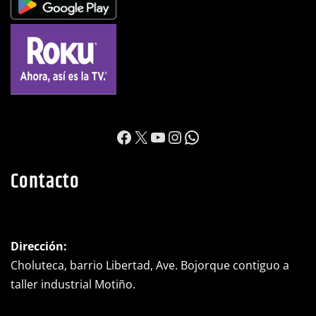
https://www.facebook.c
X
YouTube
Instagram
WhatsApp
Contacto
Dirección:
Choluteca, barrio Libertad, Ave. Bojorque contiguo a
taller industrial Motiño.
Teléfono:
(+504) 2782-0525
WhatsApp:
(+504) 8992-0698