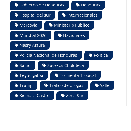
Gobierno de Honduras
Honduras
Hospital del sur
Internacionales
Marcovia
Ministerio Público
Mundial 2026
Nacionales
Nasry Asfura
Policía Nacional de Honduras
Política
Salud
Sucesos Choluteca
Tegucigalpa
Tormenta Tropical
Trump
Tráfico de drogas
Valle
Xiomara Castro
Zona Sur