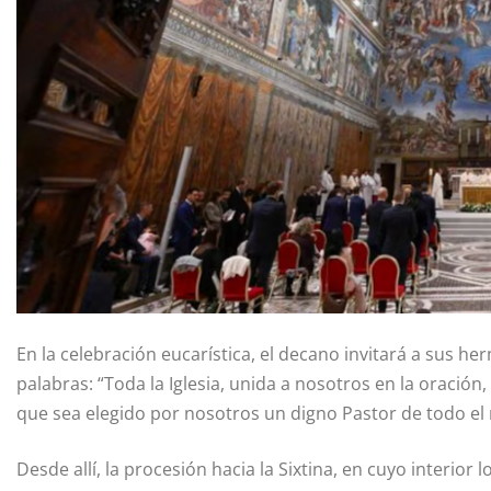
En la celebración eucarística, el decano invitará a sus her
palabras: “Toda la Iglesia, unida a nosotros en la oración
que sea elegido por nosotros un digno Pastor de todo el 
Desde allí, la procesión hacia la Sixtina, en cuyo interior