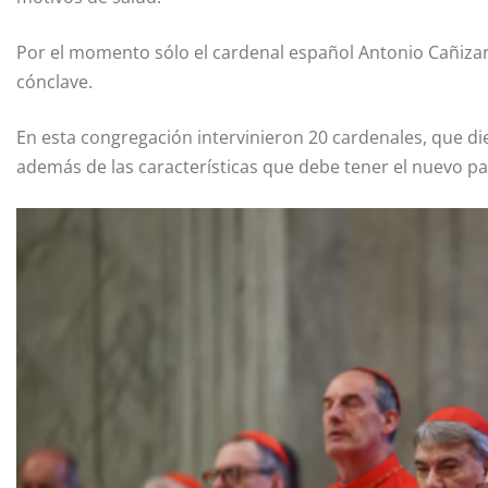
Por el momento sólo el cardenal español Antonio Cañiza
cónclave.
En esta congregación intervinieron 20 cardenales, que die
además de las características que debe tener el nuevo pap