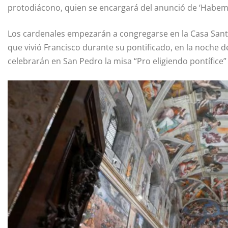
protodiácono, quien se encargará del anunció de ‘Habemu
Los cardenales empezarán a congregarse en la Casa Santa M
que vivió Francisco durante su pontificado, en la noche 
celebrarán en San Pedro la misa “Pro eligiendo pontífice” 