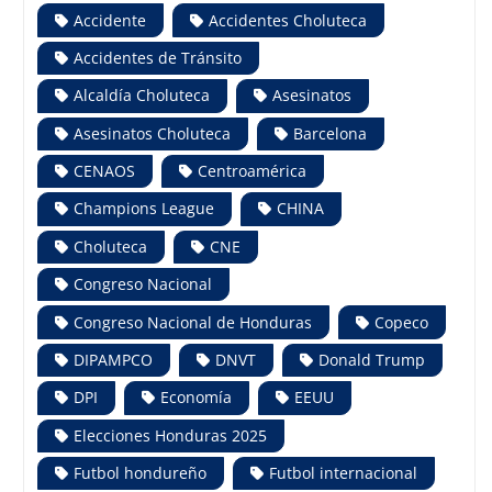
Accidente
Accidentes Choluteca
Accidentes de Tránsito
Alcaldía Choluteca
Asesinatos
Asesinatos Choluteca
Barcelona
CENAOS
Centroamérica
Champions League
CHINA
Choluteca
CNE
Congreso Nacional
Congreso Nacional de Honduras
Copeco
DIPAMPCO
DNVT
Donald Trump
DPI
Economía
EEUU
Elecciones Honduras 2025
Futbol hondureño
Futbol internacional