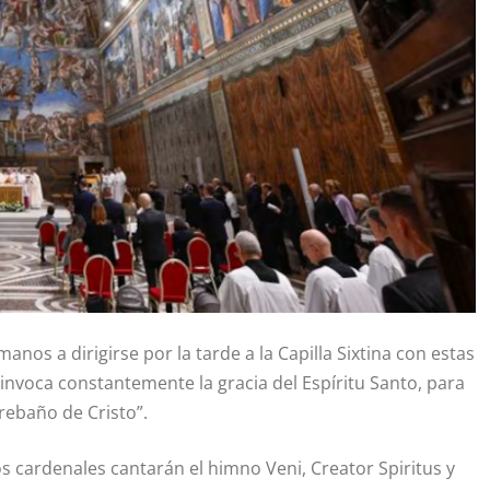
manos a dirigirse por la tarde a la Capilla Sixtina con estas
, invoca constantemente la gracia del Espíritu Santo, para
rebaño de Cristo”.
 los cardenales cantarán el himno Veni, Creator Spiritus y