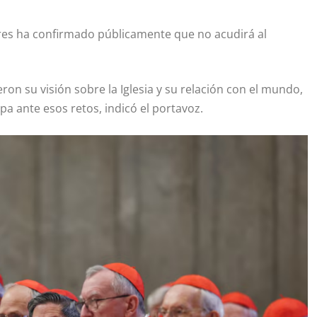
res ha confirmado públicamente que no acudirá al
ron su visión sobre la Iglesia y su relación con el mundo,
a ante esos retos, indicó el portavoz.