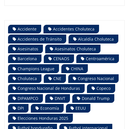
Accidente
Accidentes Choluteca
Accidentes de Tránsito
Alcaldía Choluteca
Asesinatos
Asesinatos Choluteca
Barcelona
CENAOS
Centroamérica
Champions League
CHINA
Choluteca
CNE
Congreso Nacional
Congreso Nacional de Honduras
Copeco
DIPAMPCO
DNVT
Donald Trump
DPI
Economía
EEUU
Elecciones Honduras 2025
Futbol hondureño
Futbol internacional