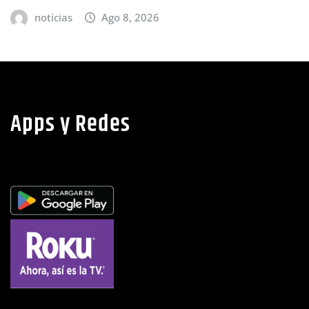
as
Ago 8, 2026
noticia
Apps y Redes