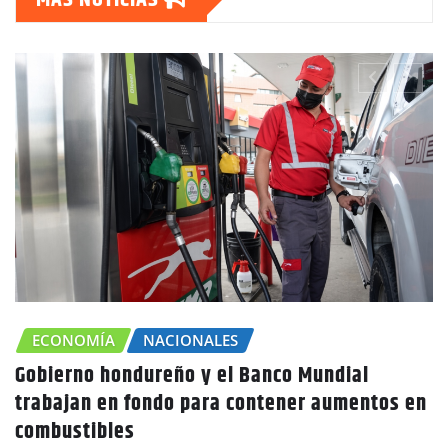
ÍA
NACIONALES
 hondureño y el Banco Mundial
CHOLUTE
 en fondo para contener aumentos en
Canícula 
bles
advierte 