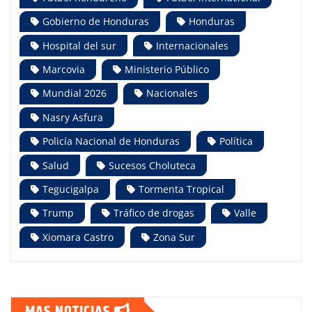
Gobierno de Honduras
Honduras
Hospital del sur
Internacionales
Marcovia
Ministerio Público
Mundial 2026
Nacionales
Nasry Asfura
Policía Nacional de Honduras
Política
Salud
Sucesos Choluteca
Tegucigalpa
Tormenta Tropical
Trump
Tráfico de drogas
Valle
Xiomara Castro
Zona Sur
MAS NOTICIAS