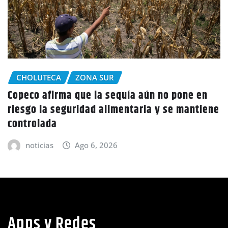
CHOLUTECA
 en
Policía Nacional desaloja a campesinos d
tiene
tierras en El Tulito, Choluteca
noticias
Ago 6, 2026
Apps y Redes