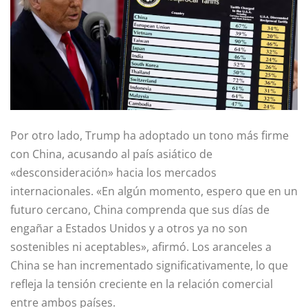
Por otro lado, Trump ha adoptado un tono más firme
con China, acusando al país asiático de
«desconsideración» hacia los mercados
internacionales. «En algún momento, espero que en un
futuro cercano, China comprenda que sus días de
engañar a Estados Unidos y a otros ya no son
sostenibles ni aceptables», afirmó. Los aranceles a
China se han incrementado significativamente, lo que
refleja la tensión creciente en la relación comercial
entre ambos países.