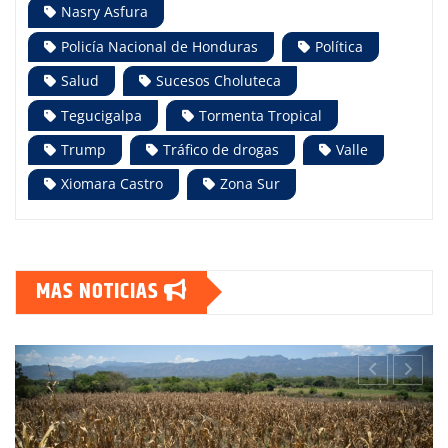
Nasry Asfura
Policía Nacional de Honduras
Política
Salud
Sucesos Choluteca
Tegucigalpa
Tormenta Tropical
Trump
Tráfico de drogas
Valle
Xiomara Castro
Zona Sur
MAS NOTICIAS