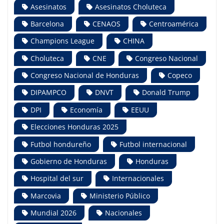
Asesinatos
Asesinatos Choluteca
Barcelona
CENAOS
Centroamérica
Champions League
CHINA
Choluteca
CNE
Congreso Nacional
Congreso Nacional de Honduras
Copeco
DIPAMPCO
DNVT
Donald Trump
DPI
Economía
EEUU
Elecciones Honduras 2025
Futbol hondureño
Futbol internacional
Gobierno de Honduras
Honduras
Hospital del sur
Internacionales
Marcovia
Ministerio Público
Mundial 2026
Nacionales