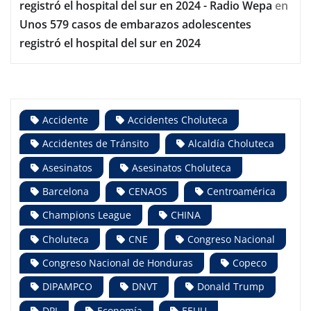
registró el hospital del sur en 2024 - Radio Wepa
en
Unos 579 casos de embarazos adolescentes
registró el hospital del sur en 2024
Accidente
Accidentes Choluteca
Accidentes de Tránsito
Alcaldía Choluteca
Asesinatos
Asesinatos Choluteca
Barcelona
CENAOS
Centroamérica
Champions League
CHINA
Choluteca
CNE
Congreso Nacional
Congreso Nacional de Honduras
Copeco
DIPAMPCO
DNVT
Donald Trump
DPI
Economía
EEUU