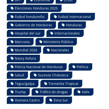
Elecciones Honduras 2025
Futbol hondureño
Futbol internacional
Gobierno de Honduras
Honduras
Hospital del sur
Internacionales
Marcovia
Ministerio Público
Mundial 2026
Nacionales
Nasry Asfura
Policía Nacional de Honduras
Política
Salud
Sucesos Choluteca
Tegucigalpa
Tormenta Tropical
Trump
Tráfico de drogas
Valle
Xiomara Castro
Zona Sur