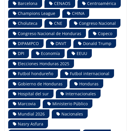
Barcelona
CENAOS
Centroamérica
Champions League
CHINA
Choluteca
CNE
Congreso Nacional
Congreso Nacional de Honduras
Copeco
DIPAMPCO
DNVT
Donald Trump
DPI
Economía
EEUU
Elecciones Honduras 2025
Futbol hondureño
Futbol internacional
Gobierno de Honduras
Honduras
Hospital del sur
Internacionales
Marcovia
Ministerio Público
Mundial 2026
Nacionales
Nasry Asfura