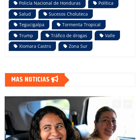
Policía Nacional de Honduras
Política
Salud
Sucesos Choluteca
Tegucigalpa
Tormenta Tropical
Trump
Tráfico de drogas
Valle
Xiomara Castro
Zona Sur
MAS NOTICIAS