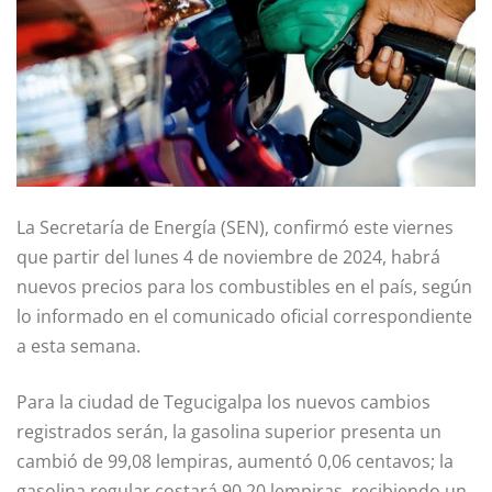
La Secretaría de Energía (SEN), confirmó este viernes
que partir del lunes 4 de noviembre de 2024, habrá
nuevos precios para los combustibles en el país, según
lo informado en el comunicado oficial correspondiente
a esta semana.
Para la ciudad de Tegucigalpa los nuevos cambios
registrados serán, la gasolina superior presenta un
cambió de 99,08 lempiras, aumentó 0,06 centavos; la
gasolina regular costará 90,20 lempiras, recibiendo un