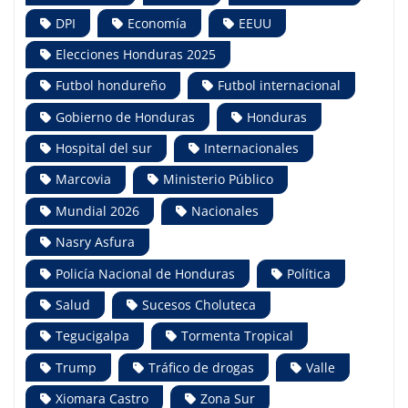
DPI
Economía
EEUU
Elecciones Honduras 2025
Futbol hondureño
Futbol internacional
Gobierno de Honduras
Honduras
Hospital del sur
Internacionales
Marcovia
Ministerio Público
Mundial 2026
Nacionales
Nasry Asfura
Policía Nacional de Honduras
Política
Salud
Sucesos Choluteca
Tegucigalpa
Tormenta Tropical
Trump
Tráfico de drogas
Valle
Xiomara Castro
Zona Sur