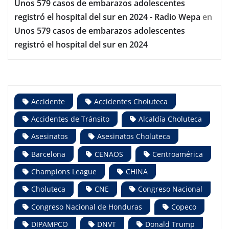
Unos 579 casos de embarazos adolescentes
registró el hospital del sur en 2024 - Radio Wepa
en
Unos 579 casos de embarazos adolescentes
registró el hospital del sur en 2024
Accidente
Accidentes Choluteca
Accidentes de Tránsito
Alcaldía Choluteca
Asesinatos
Asesinatos Choluteca
Barcelona
CENAOS
Centroamérica
Champions League
CHINA
Choluteca
CNE
Congreso Nacional
Congreso Nacional de Honduras
Copeco
DIPAMPCO
DNVT
Donald Trump