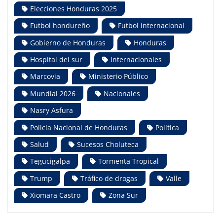
Elecciones Honduras 2025
Futbol hondureño
Futbol internacional
Gobierno de Honduras
Honduras
Hospital del sur
Internacionales
Marcovia
Ministerio Público
Mundial 2026
Nacionales
Nasry Asfura
Policía Nacional de Honduras
Política
Salud
Sucesos Choluteca
Tegucigalpa
Tormenta Tropical
Trump
Tráfico de drogas
Valle
Xiomara Castro
Zona Sur