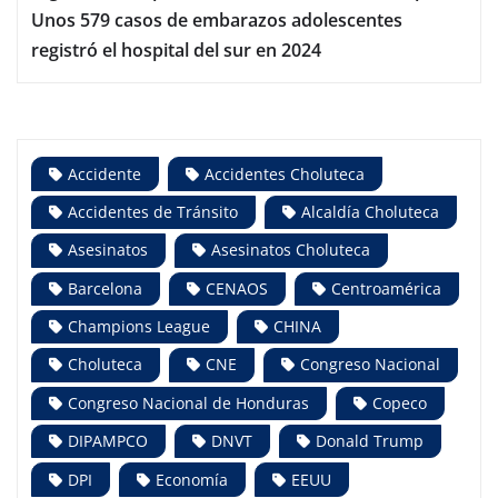
Unos 579 casos de embarazos adolescentes
registró el hospital del sur en 2024
Accidente
Accidentes Choluteca
Accidentes de Tránsito
Alcaldía Choluteca
Asesinatos
Asesinatos Choluteca
Barcelona
CENAOS
Centroamérica
Champions League
CHINA
Choluteca
CNE
Congreso Nacional
Congreso Nacional de Honduras
Copeco
DIPAMPCO
DNVT
Donald Trump
DPI
Economía
EEUU