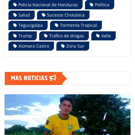
Policía Nacional de Honduras
Política
Salud
Sucesos Choluteca
Tegucigalpa
Tormenta Tropical
Trump
Tráfico de drogas
Valle
Xiomara Castro
Zona Sur
MAS NOTICIAS