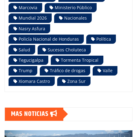
Marcovia
Ministerio Público
Mundial 2026
Nacionales
Nasry Asfura
Policía Nacional de Honduras
Política
Salud
Sucesos Choluteca
Tegucigalpa
Tormenta Tropical
Trump
Tráfico de drogas
Valle
Xiomara Castro
Zona Sur
MAS NOTICIAS