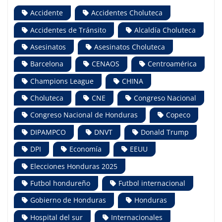
Accidente
Accidentes Choluteca
Accidentes de Tránsito
Alcaldía Choluteca
Asesinatos
Asesinatos Choluteca
Barcelona
CENAOS
Centroamérica
Champions League
CHINA
Choluteca
CNE
Congreso Nacional
Congreso Nacional de Honduras
Copeco
DIPAMPCO
DNVT
Donald Trump
DPI
Economía
EEUU
Elecciones Honduras 2025
Futbol hondureño
Futbol internacional
Gobierno de Honduras
Honduras
Hospital del sur
Internacionales