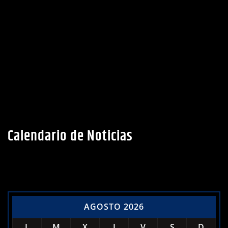
Calendario de Noticias
AGOSTO 2026
L
M
X
J
V
S
D