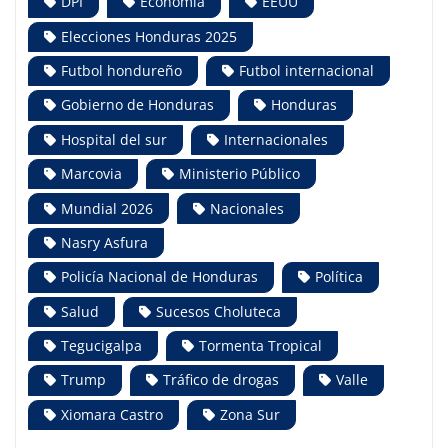
DPI
Economía
EEUU
Elecciones Honduras 2025
Futbol hondureño
Futbol internacional
Gobierno de Honduras
Honduras
Hospital del sur
Internacionales
Marcovia
Ministerio Público
Mundial 2026
Nacionales
Nasry Asfura
Policía Nacional de Honduras
Política
Salud
Sucesos Choluteca
Tegucigalpa
Tormenta Tropical
Trump
Tráfico de drogas
Valle
Xiomara Castro
Zona Sur