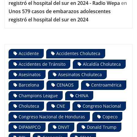
registró el hospital del sur en 2024 - Radio Wepa
en
Unos 579 casos de embarazos adolescentes
registró el hospital del sur en 2024
Accidente
Accidentes Choluteca
Accidentes de Tránsito
Alcaldía Choluteca
Asesinatos
Asesinatos Choluteca
Barcelona
CENAOS
Centroamérica
Champions League
CHINA
Choluteca
CNE
Congreso Nacional
Congreso Nacional de Honduras
Copeco
DIPAMPCO
DNVT
Donald Trump