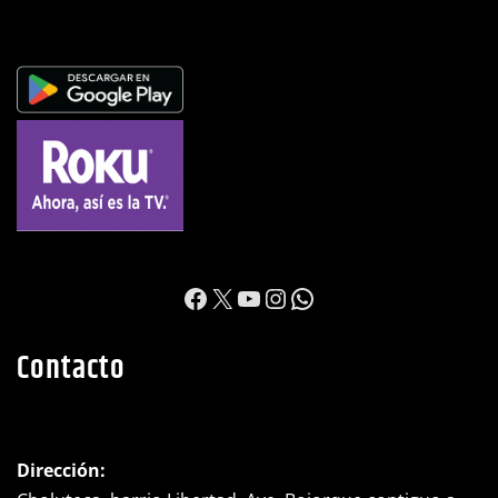
https://www.facebook.c
X
YouTube
Instagram
WhatsApp
Contacto
Dirección:
Choluteca, barrio Libertad, Ave. Bojorque contiguo a