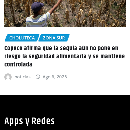
CHOLUTECA
 en
Policía Nacional desaloja a campesinos d
tiene
tierras en El Tulito, Choluteca
noticias
Ago 6, 2026
Apps y Redes