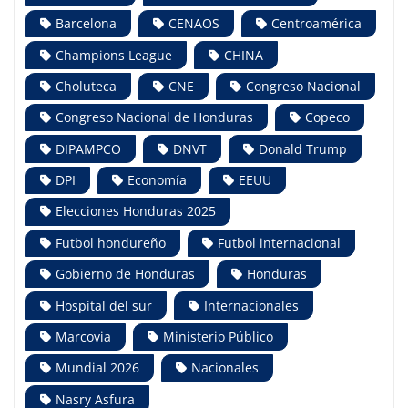
Barcelona
CENAOS
Centroamérica
Champions League
CHINA
Choluteca
CNE
Congreso Nacional
Congreso Nacional de Honduras
Copeco
DIPAMPCO
DNVT
Donald Trump
DPI
Economía
EEUU
Elecciones Honduras 2025
Futbol hondureño
Futbol internacional
Gobierno de Honduras
Honduras
Hospital del sur
Internacionales
Marcovia
Ministerio Público
Mundial 2026
Nacionales
Nasry Asfura