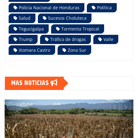
Policía Nacional de Honduras
Política
Salud
Sucesos Choluteca
Tegucigalpa
Tormenta Tropical
Trump
Tráfico de drogas
Valle
Xiomara Castro
Zona Sur
MAS NOTICIAS