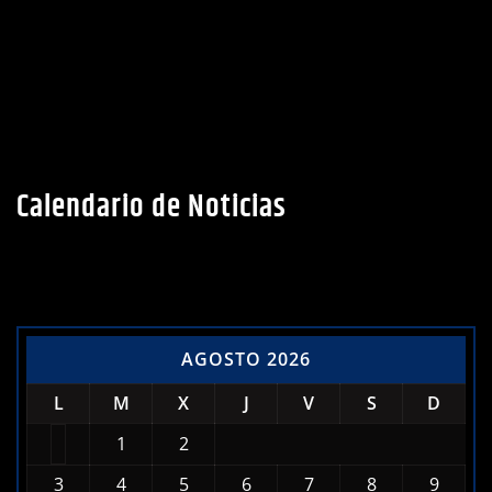
Calendario de Noticias
AGOSTO 2026
L
M
X
J
V
S
D