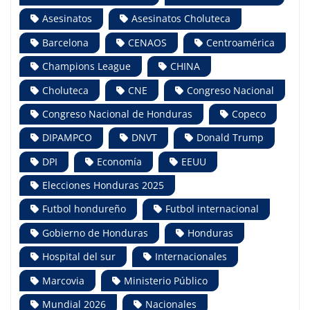
Asesinatos
Asesinatos Choluteca
Barcelona
CENAOS
Centroamérica
Champions League
CHINA
Choluteca
CNE
Congreso Nacional
Congreso Nacional de Honduras
Copeco
DIPAMPCO
DNVT
Donald Trump
DPI
Economía
EEUU
Elecciones Honduras 2025
Futbol hondureño
Futbol internacional
Gobierno de Honduras
Honduras
Hospital del sur
Internacionales
Marcovia
Ministerio Público
Mundial 2026
Nacionales