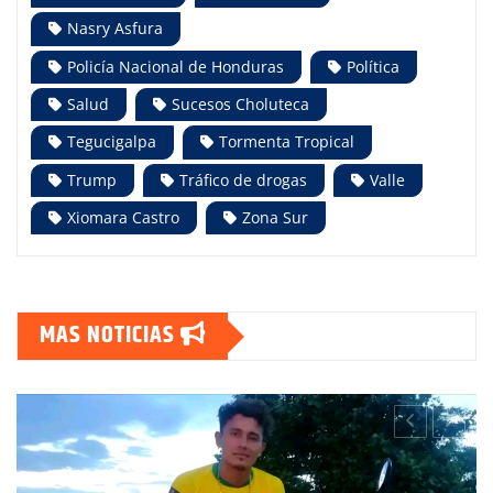
Nasry Asfura
Policía Nacional de Honduras
Política
Salud
Sucesos Choluteca
Tegucigalpa
Tormenta Tropical
Trump
Tráfico de drogas
Valle
Xiomara Castro
Zona Sur
MAS NOTICIAS