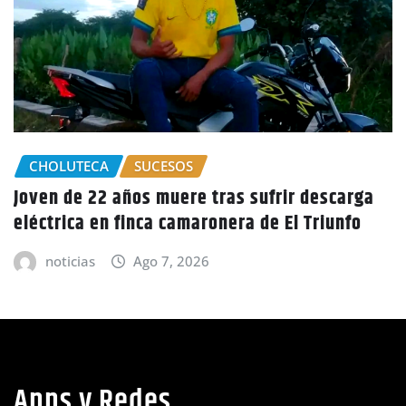
escarga
GOBIERNO HONDURAS
NACIONALES
iunfo
CIDH escucha denuncias por uso de jui
políticos y debilidad de la independen
judicial en Honduras
noticias
Ago 6, 2026