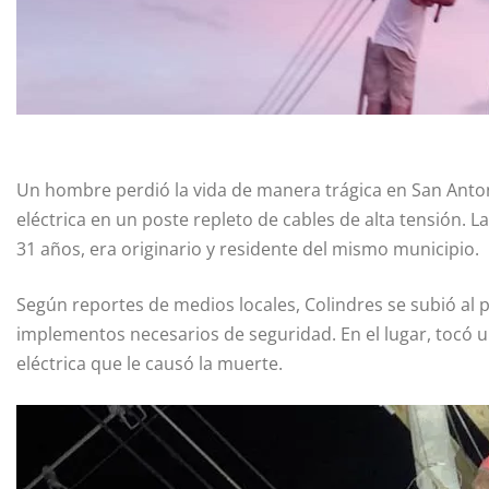
Un hombre perdió la vida de manera trágica en San Anton
eléctrica en un poste repleto de cables de alta tensión. L
31 años, era originario y residente del mismo municipio.
Según reportes de medios locales, Colindres se subió al po
implementos necesarios de seguridad. En el lugar, tocó u
eléctrica que le causó la muerte.