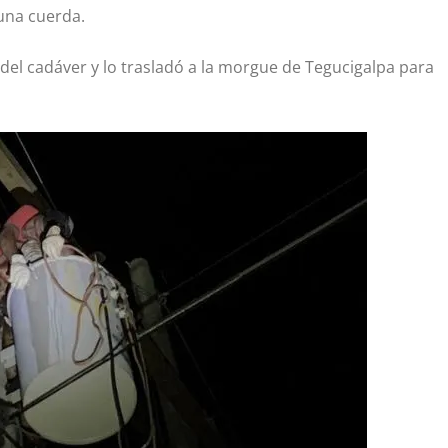
una cuerda.
 del cadáver y lo trasladó a la morgue de Tegucigalpa para