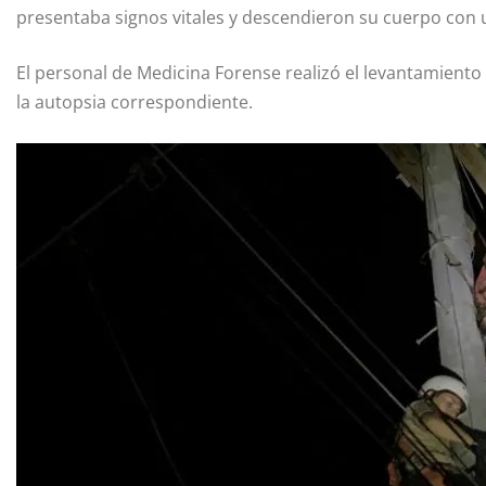
presentaba signos vitales y descendieron su cuerpo con 
El personal de Medicina Forense realizó el levantamiento
la autopsia correspondiente.