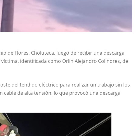
io de Flores, Choluteca, luego de recibir una descarga
a víctima, identificada como Orlin Alejandro Colindres, de
ste del tendido eléctrico para realizar un trabajo sin los
n cable de alta tensión, lo que provocó una descarga