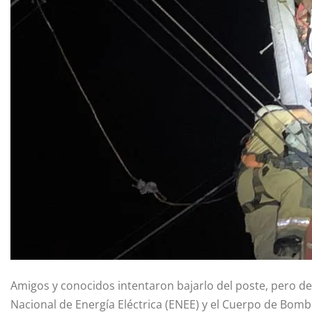
Amigos y conocidos intentaron bajarlo del poste, pero de
Nacional de Energía Eléctrica (ENEE) y el Cuerpo de Bomb