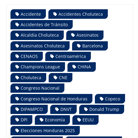
Accidente
Accidentes Choluteca
Accidentes de Tránsito
Alcaldía Choluteca
Asesinatos
Asesinatos Choluteca
Barcelona
CENAOS
Centroamérica
Champions League
CHINA
Choluteca
CNE
Congreso Nacional
Congreso Nacional de Honduras
Copeco
DIPAMPCO
DNVT
Donald Trump
DPI
Economía
EEUU
Elecciones Honduras 2025