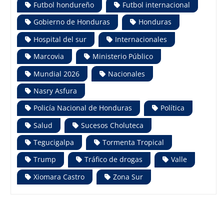
Futbol hondureño
Futbol internacional
Gobierno de Honduras
Honduras
Hospital del sur
Internacionales
Marcovia
Ministerio Público
Mundial 2026
Nacionales
Nasry Asfura
Policía Nacional de Honduras
Política
Salud
Sucesos Choluteca
Tegucigalpa
Tormenta Tropical
Trump
Tráfico de drogas
Valle
Xiomara Castro
Zona Sur