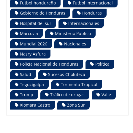
Futbol hondureño
Futbol internacional
Gobierno de Honduras
Honduras
Hospital del sur
Internacionales
Marcovia
Ministerio Público
Mundial 2026
Nacionales
Nasry Asfura
Policía Nacional de Honduras
Política
Salud
Sucesos Choluteca
Tegucigalpa
Tormenta Tropical
Trump
Tráfico de drogas
Valle
Xiomara Castro
Zona Sur