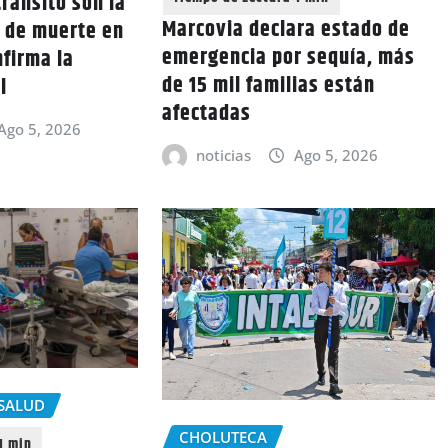
ránsito son la
Marcovia declara estado de
a de muerte en
emergencia por sequía, más
nfirma la
de 15 mil familias están
l
afectadas
Ago 5, 2026
noticias
Ago 5, 2026
SALUD
CHOLUTECA