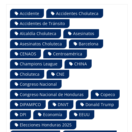
Accidente
Accidentes Choluteca
Accidentes de Tránsito
Alcaldía Choluteca
Asesinatos
Asesinatos Choluteca
Barcelona
CENAOS
Centroamérica
Champions League
CHINA
Choluteca
CNE
Congreso Nacional
Congreso Nacional de Honduras
Copeco
DIPAMPCO
DNVT
Donald Trump
DPI
Economía
EEUU
Elecciones Honduras 2025