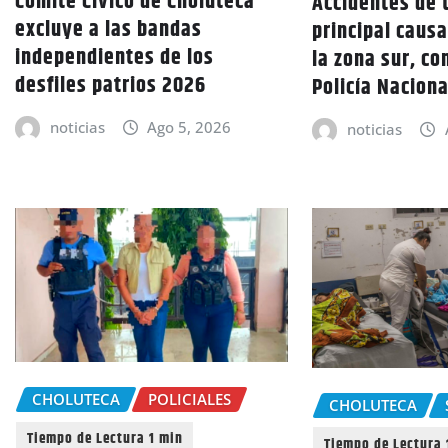
Comité Cívico de Choluteca
Accidentes de t
excluye a las bandas
principal caus
independientes de los
la zona sur, co
desfiles patrios 2026
Policía Naciona
noticias
Ago 5, 2026
noticias
CHOLUTECA
POLICIALES
CHOLUTECA