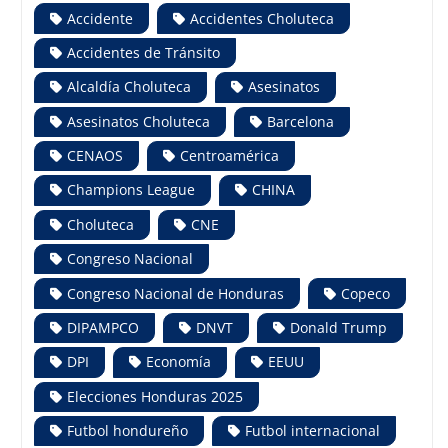
Accidente
Accidentes Choluteca
Accidentes de Tránsito
Alcaldía Choluteca
Asesinatos
Asesinatos Choluteca
Barcelona
CENAOS
Centroamérica
Champions League
CHINA
Choluteca
CNE
Congreso Nacional
Congreso Nacional de Honduras
Copeco
DIPAMPCO
DNVT
Donald Trump
DPI
Economía
EEUU
Elecciones Honduras 2025
Futbol hondureño
Futbol internacional