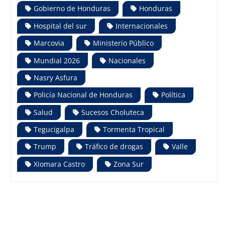
Gobierno de Honduras
Honduras
Hospital del sur
Internacionales
Marcovia
Ministerio Público
Mundial 2026
Nacionales
Nasry Asfura
Policía Nacional de Honduras
Política
Salud
Sucesos Choluteca
Tegucigalpa
Tormenta Tropical
Trump
Tráfico de drogas
Valle
Xiomara Castro
Zona Sur