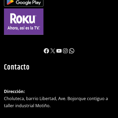
https://www.facebook.c
X
YouTube
Instagram
WhatsApp
Contacto
Dirección:
Choluteca, barrio Libertad, Ave. Bojorque contiguo a
taller industrial Motiño.
Teléfono:
(+504) 2782-0525
WhatsApp:
(+504) 8992-0698