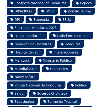
Congreso Nacional de Honduras
Copeco
DIPAMPCO
DNVT
Donald Trump
DPI
Economía
EEUU
Elecciones Honduras 2025
Futbol hondureño
Futbol internacional
Gobierno de Honduras
Honduras
Hospital del sur
Internacionales
Marcovia
Ministerio Público
Mundial 2026
Nacionales
Nasry Asfura
Policía Nacional de Honduras
Política
Salud
Sucesos Choluteca
Tegucigalpa
Tormenta Tropical