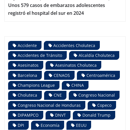
Unos 579 casos de embarazos adolescentes
registró el hospital del sur en 2024
Accidente
Accidentes Choluteca
Accidentes de Tránsito
Alcaldía Choluteca
Asesinatos
Asesinatos Choluteca
Barcelona
CENAOS
Centroamérica
Champions League
CHINA
Choluteca
CNE
Congreso Nacional
Congreso Nacional de Honduras
Copeco
DIPAMPCO
DNVT
Donald Trump
DPI
Economía
EEUU