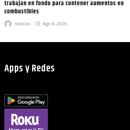
ajan en fondo para contener aumentos en
Caníc
ustibles
advie
oticias
Ago 8, 2026
no
Apps y Redes