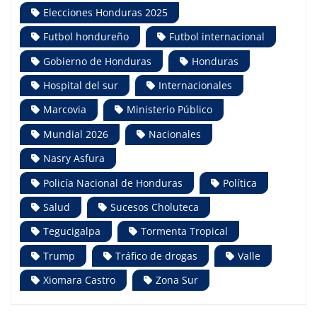
Elecciones Honduras 2025
Futbol hondureño
Futbol internacional
Gobierno de Honduras
Honduras
Hospital del sur
Internacionales
Marcovia
Ministerio Público
Mundial 2026
Nacionales
Nasry Asfura
Policía Nacional de Honduras
Política
Salud
Sucesos Choluteca
Tegucigalpa
Tormenta Tropical
Trump
Tráfico de drogas
Valle
Xiomara Castro
Zona Sur