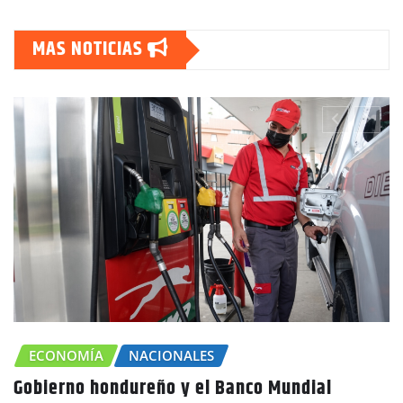
MAS NOTICIAS
ONOMÍA
NACIONALES
erno hondureño y el Banco Mundial
CHO