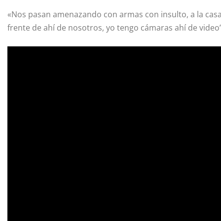
«Nos pasan amenazando con armas con insulto, a la casa 
frente de ahí de nosotros, yo tengo cámaras ahí de video