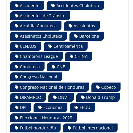
Accidente
Accidentes Choluteca
Accidentes de Tránsito
Alcaldía Choluteca
Asesinatos
Asesinatos Choluteca
Barcelona
CENAOS
Centroamérica
Champions League
CHINA
Choluteca
CNE
Congreso Nacional
Congreso Nacional de Honduras
Copeco
DIPAMPCO
DNVT
Donald Trump
DPI
Economía
EEUU
Elecciones Honduras 2025
Futbol hondureño
Futbol internacional