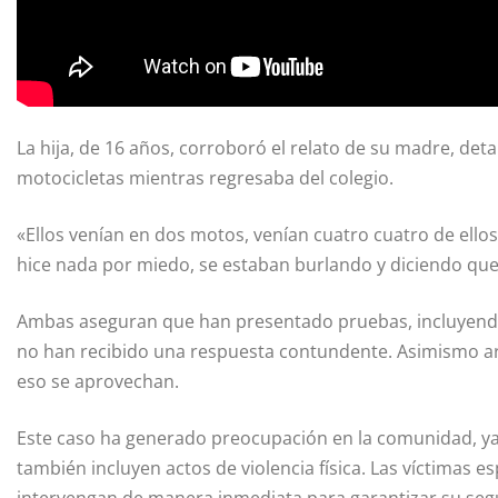
La hija, de 16 años, corroboró el relato de su madre, de
motocicletas mientras regresaba del colegio.
«Ellos venían en dos motos, venían cuatro cuatro de ell
hice nada por miedo, se estaban burlando y diciendo que 
Ambas aseguran que han presentado pruebas, incluyendo
no han recibido una respuesta contundente. Asimismo a
eso se aprovechan.
Este caso ha generado preocupación en la comunidad, ya 
también incluyen actos de violencia física. Las víctimas 