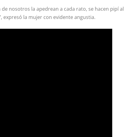
de nosotros la apedrean a cada rato, se hacen pipí al
”, expresó la mujer con evidente angustia.