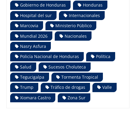
Gobierno de Honduras
Honduras
Hospital del sur
Internacionales
Marcovia
Ministerio Público
Mundial 2026
Nacionales
Nasry Asfura
Policía Nacional de Honduras
Política
Salud
Sucesos Choluteca
Tegucigalpa
Tormenta Tropical
Trump
Tráfico de drogas
Valle
Xiomara Castro
Zona Sur