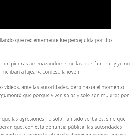
tallando que recientemente fue perseguida por dos
os con piedras amenazándome me las querían tirar y yo no
me iban a lajear», confesó la joven.
 videos, ante las autoridades, pero hasta el momento
rgumentó que porque viven solas y solo son mujeres por
que las agresiones no solo han sido verbales, sino que
esperan que, con esta denuncia pública, las autoridades