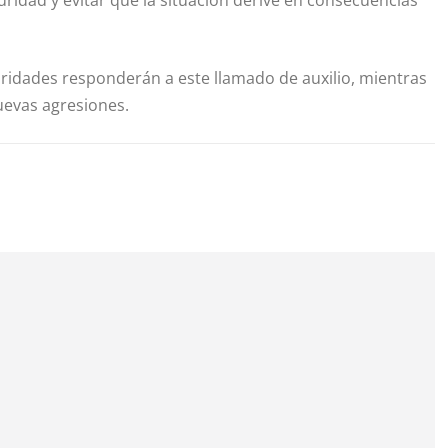
ridad y evitar que la situación derive en consecuencias
idades responderán a este llamado de auxilio, mientras
uevas agresiones.