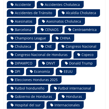
Accidente
Accidentes Choluteca
Accidentes de Tránsito
Alcaldía Choluteca
Asesinatos
Asesinatos Choluteca
Barcelona
CENAOS
Centroamérica
Champions League
CHINA
Choluteca
CNE
Congreso Nacional
Congreso Nacional de Honduras
Copeco
DIPAMPCO
DNVT
Donald Trump
DPI
Economía
EEUU
Elecciones Honduras 2025
Futbol hondureño
Futbol internacional
Gobierno de Honduras
Honduras
Hospital del sur
Internacionales