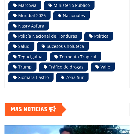
Marcovia
Ministerio Público
Mundial 2026
Nacionales
Nasry Asfura
Policía Nacional de Honduras
Política
Salud
Sucesos Choluteca
Tegucigalpa
Tormenta Tropical
Trump
Tráfico de drogas
Valle
Xiomara Castro
Zona Sur
MAS NOTICIAS