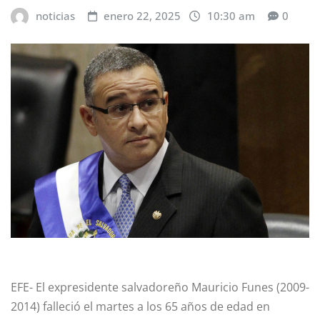
noticias
enero 22, 2025
10:30 am
0
EFE- El expresidente salvadoreño Mauricio Funes (2009-
2014) falleció el martes a los 65 años de edad en