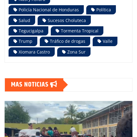
Policía Nacional de Honduras
Política
Salud
Sucesos Choluteca
Tegucigalpa
Tormenta Tropical
Trump
Tráfico de drogas
Valle
Xiomara Castro
Zona Sur
MAS NOTICIAS