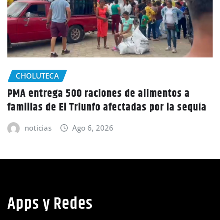
GOBIERNO HONDURAS
NACIONALES
Honduras inicia nuevo censo poblacional tras
13 años sin datos actualizados
noticias
Ago 6, 2026