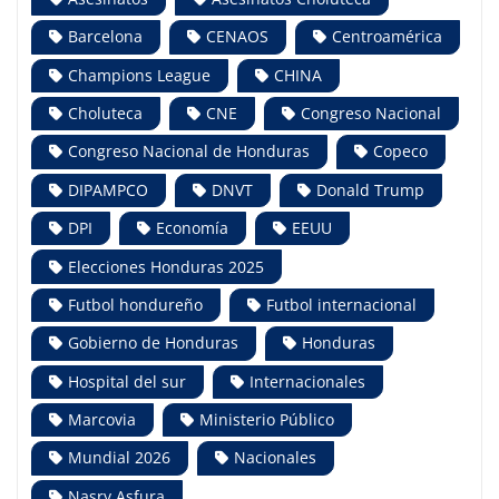
Barcelona
CENAOS
Centroamérica
Champions League
CHINA
Choluteca
CNE
Congreso Nacional
Congreso Nacional de Honduras
Copeco
DIPAMPCO
DNVT
Donald Trump
DPI
Economía
EEUU
Elecciones Honduras 2025
Futbol hondureño
Futbol internacional
Gobierno de Honduras
Honduras
Hospital del sur
Internacionales
Marcovia
Ministerio Público
Mundial 2026
Nacionales
Nasry Asfura