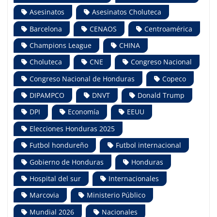
Asesinatos
Asesinatos Choluteca
Barcelona
CENAOS
Centroamérica
Champions League
CHINA
Choluteca
CNE
Congreso Nacional
Congreso Nacional de Honduras
Copeco
DIPAMPCO
DNVT
Donald Trump
DPI
Economía
EEUU
Elecciones Honduras 2025
Futbol hondureño
Futbol internacional
Gobierno de Honduras
Honduras
Hospital del sur
Internacionales
Marcovia
Ministerio Público
Mundial 2026
Nacionales