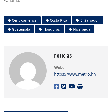
Panamá.
Centroamérica
Costa Rica
El Salvador
Guatemala
Honduras
Nicaragua
noticias
Web:
https://www.metro.hn