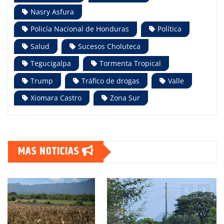
Nasry Asfura
Policía Nacional de Honduras
Política
Salud
Sucesos Choluteca
Tegucigalpa
Tormenta Tropical
Trump
Tráfico de drogas
Valle
Xiomara Castro
Zona Sur
MAS NOTICIAS