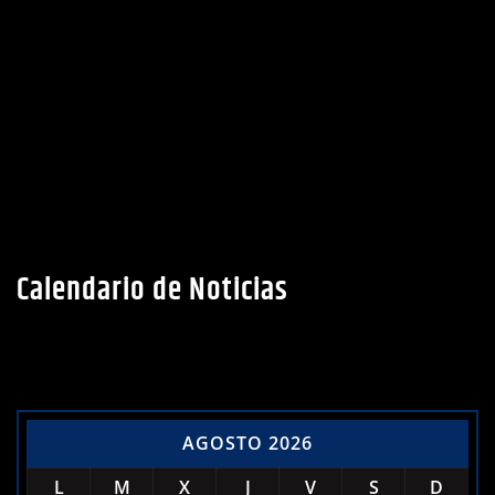
Calendario de Noticias
AGOSTO 2026
L
M
X
J
V
S
D