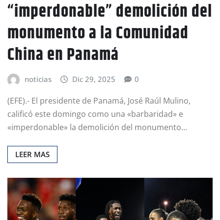
“imperdonable” demolición del
monumento a la Comunidad
China en Panamá
noticias
Dic 29, 2025
0
(EFE).- El presidente de Panamá, José Raúl Mulino,
calificó este domingo como una «barbaridad» e
«imperdonable» la demolición del monumento…
LEER MAS