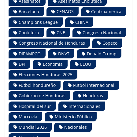
Asesinatos
Asesinatos Choluteca
Barcelona
CENAOS
Centroamérica
Champions League
CHINA
Choluteca
CNE
Congreso Nacional
Congreso Nacional de Honduras
Copeco
DIPAMPCO
DNVT
Donald Trump
DPI
Economía
EEUU
Elecciones Honduras 2025
Futbol hondureño
Futbol internacional
Gobierno de Honduras
Honduras
Hospital del sur
Internacionales
Marcovia
Ministerio Público
Mundial 2026
Nacionales