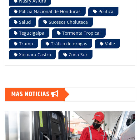
Nasry Asfura
Policía Nacional de Honduras
Política
Salud
Sucesos Choluteca
Tegucigalpa
Tormenta Tropical
Trump
Tráfico de drogas
Valle
Xiomara Castro
Zona Sur
MAS NOTICIAS