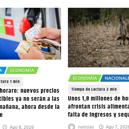
A
ECONOMÍA
ECONOMÍA
NACIONAL
horaro: nuevos precios
Unos 1,8 millones de h
ibles ya no serán a las
afrontan crisis aliment
 mañana, ahora desde la
falta de ingresos y seq
e
noticias
Ago 7, 202
Ago 8, 2026