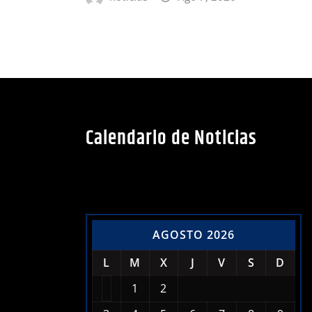
Calendario de Noticias
AGOSTO 2026
L
M
X
J
V
S
D
1
2