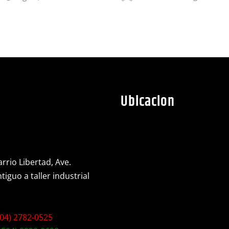
Ubicacion
rrio Libertad, Ave.
iguo a taller industrial
04) 2782-0525