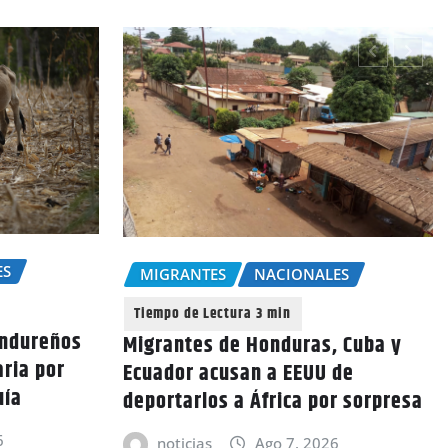
ES
MIGRANTES
NACIONALES
ondureños
Migrantes de Honduras, Cuba y
aria por
Ecuador acusan a EEUU de
uía
deportarlos a África por sorpresa
6
noticias
Ago 7, 2026