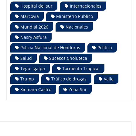
Hospital del sur
Internacionales
Marcovia
Ministerio Público
Mundial 2026
Nacionales
Nasry Asfura
Policía Nacional de Honduras
Política
Salud
Sucesos Choluteca
Tegucigalpa
Tormenta Tropical
Trump
Tráfico de drogas
Valle
Xiomara Castro
Zona Sur