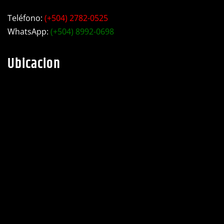
Choluteca, barrio Libertad, Ave. Bojorque contiguo a
taller industrial Motiño.
Teléfono:
(+504) 2782-0525
WhatsApp:
(+504) 8992-0698
Ubicacion