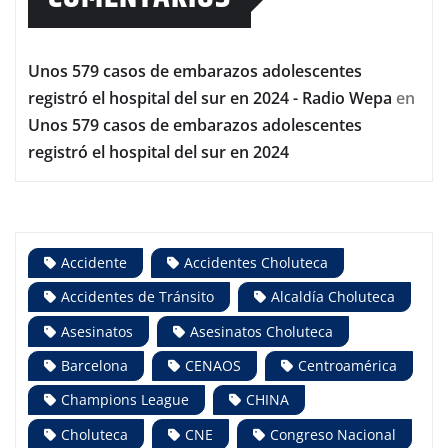
Unos 579 casos de embarazos adolescentes
registró el hospital del sur en 2024 - Radio Wepa
en
Unos 579 casos de embarazos adolescentes
registró el hospital del sur en 2024
Accidente
Accidentes Choluteca
Accidentes de Tránsito
Alcaldía Choluteca
Asesinatos
Asesinatos Choluteca
Barcelona
CENAOS
Centroamérica
Champions League
CHINA
Choluteca
CNE
Congreso Nacional