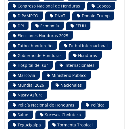
Congreso Nacional de Honduras
Copeco
DIPAMPCO
DNVT
Donald Trump
DPI
Economía
EEUU
Elecciones Honduras 2025
Futbol hondureño
Futbol internacional
Gobierno de Honduras
Honduras
Hospital del sur
Internacionales
Marcovia
Ministerio Público
Mundial 2026
Nacionales
Nasry Asfura
Policía Nacional de Honduras
Política
Salud
Sucesos Choluteca
Tegucigalpa
Tormenta Tropical