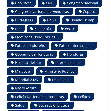
Choluteca
CNE
Congreso Nacional
Congreso Nacional de Honduras
Copeco
DIPAMPCO
DNVT
Donald Trump
DPI
Economía
EEUU
Elecciones Honduras 2025
Futbol hondureño
Futbol internacional
Gobierno de Honduras
Honduras
Hospital del sur
Internacionales
Marcovia
Ministerio Público
Mundial 2026
Nacionales
Nasry Asfura
Policía Nacional de Honduras
Política
Salud
Sucesos Choluteca