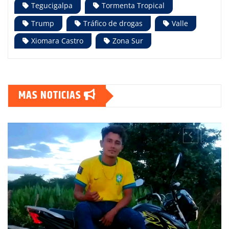
Tegucigalpa
Tormenta Tropical
Trump
Tráfico de drogas
Valle
Xiomara Castro
Zona Sur
MAS NOTICIAS