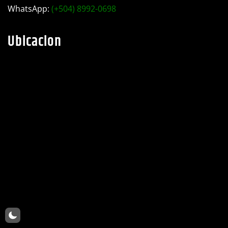
taller industrial Motiño.
Teléfono:
(+504) 2782-0525
WhatsApp:
(+504) 8992-0698
Ubicacion