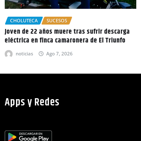
escarga
GOBIERNO HONDURAS
NACIONALES
riunfo
CIDH escucha denuncias por uso de ju
políticos y debilidad de la independe
judicial en Honduras
noticias
Ago 6, 2026
Apps y Redes