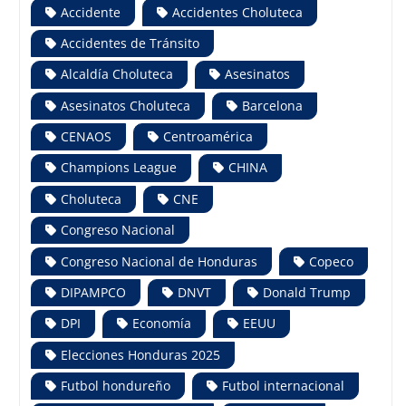
Accidente
Accidentes Choluteca
Accidentes de Tránsito
Alcaldía Choluteca
Asesinatos
Asesinatos Choluteca
Barcelona
CENAOS
Centroamérica
Champions League
CHINA
Choluteca
CNE
Congreso Nacional
Congreso Nacional de Honduras
Copeco
DIPAMPCO
DNVT
Donald Trump
DPI
Economía
EEUU
Elecciones Honduras 2025
Futbol hondureño
Futbol internacional