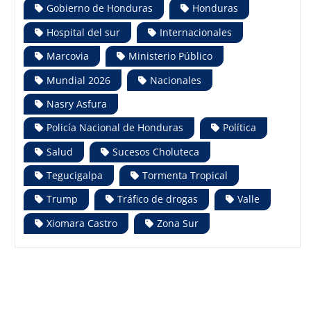
Gobierno de Honduras
Honduras
Hospital del sur
Internacionales
Marcovia
Ministerio Público
Mundial 2026
Nacionales
Nasry Asfura
Policía Nacional de Honduras
Política
Salud
Sucesos Choluteca
Tegucigalpa
Tormenta Tropical
Trump
Tráfico de drogas
Valle
Xiomara Castro
Zona Sur