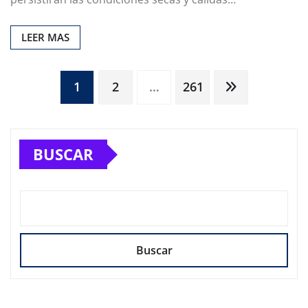
LEER MAS
Paginación
1
2
…
261
de
BUSCAR
entradas
Buscar