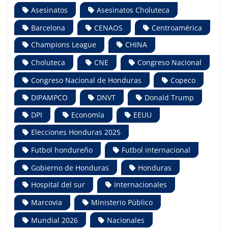
Asesinatos
Asesinatos Choluteca
Barcelona
CENAOS
Centroamérica
Champions League
CHINA
Choluteca
CNE
Congreso Nacional
Congreso Nacional de Honduras
Copeco
DIPAMPCO
DNVT
Donald Trump
DPI
Economía
EEUU
Elecciones Honduras 2025
Futbol hondureño
Futbol internacional
Gobierno de Honduras
Honduras
Hospital del sur
Internacionales
Marcovia
Ministerio Público
Mundial 2026
Nacionales