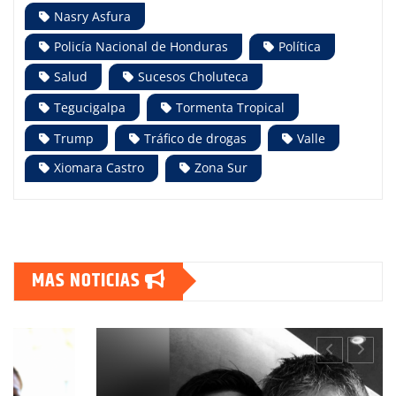
Nasry Asfura
Policía Nacional de Honduras
Política
Salud
Sucesos Choluteca
Tegucigalpa
Tormenta Tropical
Trump
Tráfico de drogas
Valle
Xiomara Castro
Zona Sur
MAS NOTICIAS