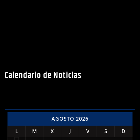
Calendario de Noticias
AGOSTO 2026
L
M
X
J
V
S
D