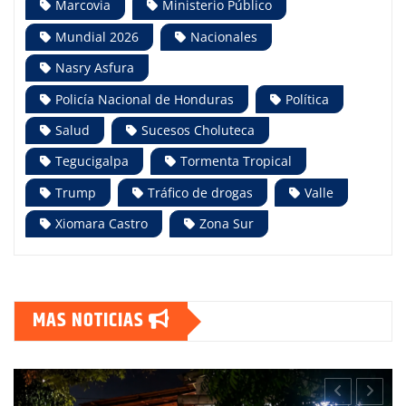
Marcovia
Ministerio Público
Mundial 2026
Nacionales
Nasry Asfura
Policía Nacional de Honduras
Política
Salud
Sucesos Choluteca
Tegucigalpa
Tormenta Tropical
Trump
Tráfico de drogas
Valle
Xiomara Castro
Zona Sur
MAS NOTICIAS