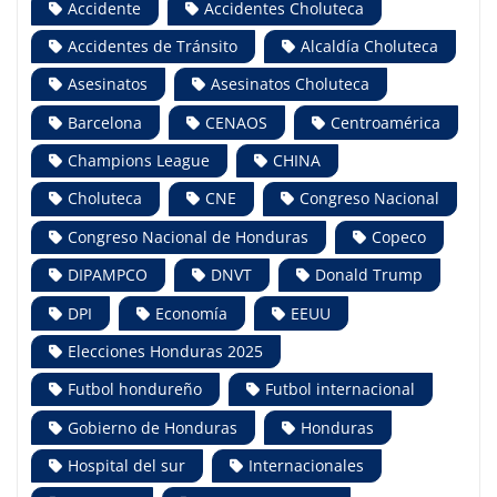
Accidente
Accidentes Choluteca
Accidentes de Tránsito
Alcaldía Choluteca
Asesinatos
Asesinatos Choluteca
Barcelona
CENAOS
Centroamérica
Champions League
CHINA
Choluteca
CNE
Congreso Nacional
Congreso Nacional de Honduras
Copeco
DIPAMPCO
DNVT
Donald Trump
DPI
Economía
EEUU
Elecciones Honduras 2025
Futbol hondureño
Futbol internacional
Gobierno de Honduras
Honduras
Hospital del sur
Internacionales