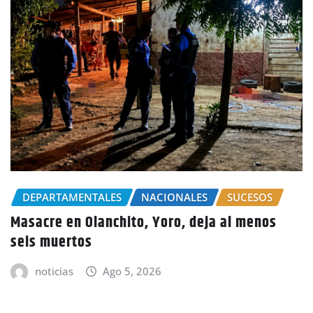
CHOLUTECA
POLICIALE
Por el delito de estafa
ACIONALES
SUCESOS
Choluteca
Yoro, deja al menos
noticias
Ago 5, 202
26