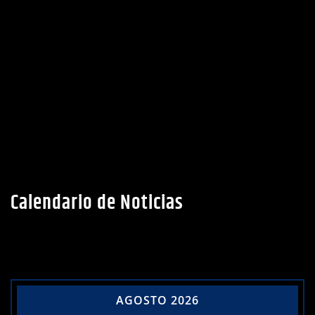
Calendario de Noticias
AGOSTO 2026
L
M
X
J
V
S
D