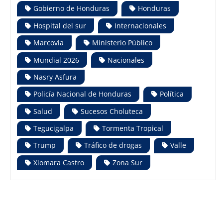
Gobierno de Honduras
Honduras
Hospital del sur
Internacionales
Marcovia
Ministerio Público
Mundial 2026
Nacionales
Nasry Asfura
Policía Nacional de Honduras
Política
Salud
Sucesos Choluteca
Tegucigalpa
Tormenta Tropical
Trump
Tráfico de drogas
Valle
Xiomara Castro
Zona Sur