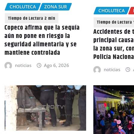
CHOLUTECA
ZONA SUR
CHOLUTECA
Copeco afirma que la sequía
Accidentes de t
aún no pone en riesgo la
principal caus
seguridad alimentaria y se
la zona sur, co
mantiene controlada
Policía Naciona
noticias
Ago 6, 2026
noticias