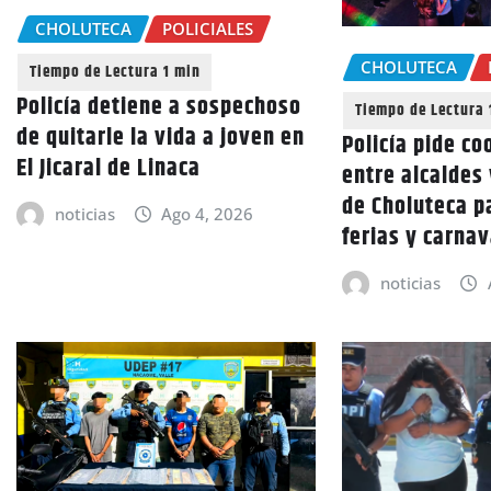
CHOLUTECA
POLICIALES
CHOLUTECA
Policía detiene a sospechoso
de quitarle la vida a joven en
Policía pide co
El Jicaral de Linaca
entre alcaldes
de Choluteca p
noticias
Ago 4, 2026
ferias y carna
noticias