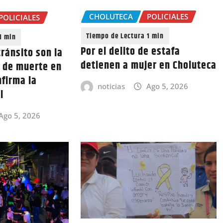
CHOLUTECA
POLICIALES
POLICIALES
Por el delito de estafa
ránsito son la
detienen a mujer en Choluteca
a de muerte en
nfirma la
noticias
Ago 5, 2026
l
Ago 5, 2026