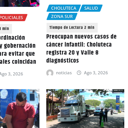
CHOLUTECA
SALUD
ZONA SUR
POLICIALES
Preocupan nuevos casos de
ordinación
cáncer infantil: Choluteca
 y gobernación
registra 20 y Valle 8
ara evitar que
diagnósticos
vales coincidan
noticias
Ago 3, 2026
Ago 3, 2026