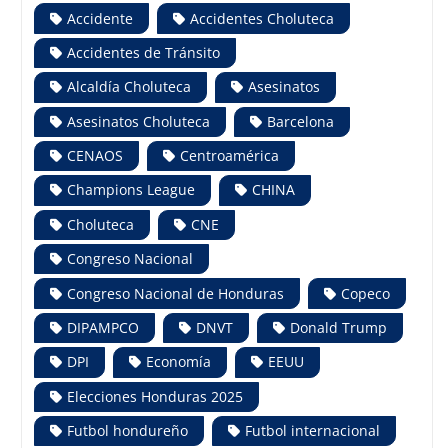
Accidente
Accidentes Choluteca
Accidentes de Tránsito
Alcaldía Choluteca
Asesinatos
Asesinatos Choluteca
Barcelona
CENAOS
Centroamérica
Champions League
CHINA
Choluteca
CNE
Congreso Nacional
Congreso Nacional de Honduras
Copeco
DIPAMPCO
DNVT
Donald Trump
DPI
Economía
EEUU
Elecciones Honduras 2025
Futbol hondureño
Futbol internacional