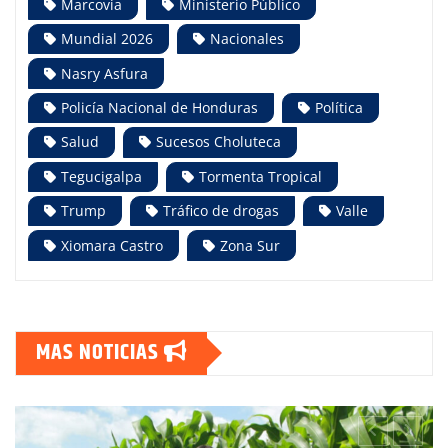
Marcovia
Ministerio Público
Mundial 2026
Nacionales
Nasry Asfura
Policía Nacional de Honduras
Política
Salud
Sucesos Choluteca
Tegucigalpa
Tormenta Tropical
Trump
Tráfico de drogas
Valle
Xiomara Castro
Zona Sur
MAS NOTICIAS