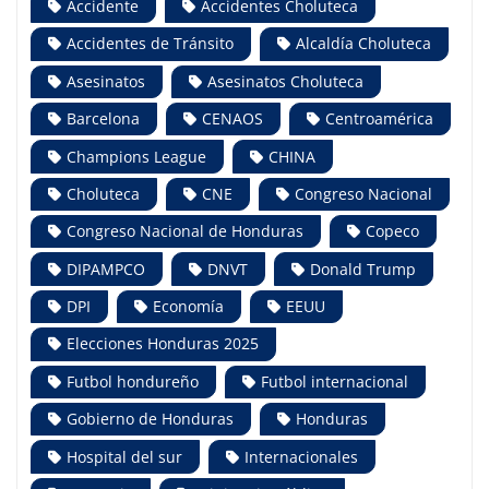
Accidente
Accidentes Choluteca
Accidentes de Tránsito
Alcaldía Choluteca
Asesinatos
Asesinatos Choluteca
Barcelona
CENAOS
Centroamérica
Champions League
CHINA
Choluteca
CNE
Congreso Nacional
Congreso Nacional de Honduras
Copeco
DIPAMPCO
DNVT
Donald Trump
DPI
Economía
EEUU
Elecciones Honduras 2025
Futbol hondureño
Futbol internacional
Gobierno de Honduras
Honduras
Hospital del sur
Internacionales