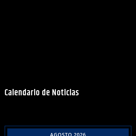
Calendario de Noticias
AGOSTO 2026
L
M
X
J
V
S
D