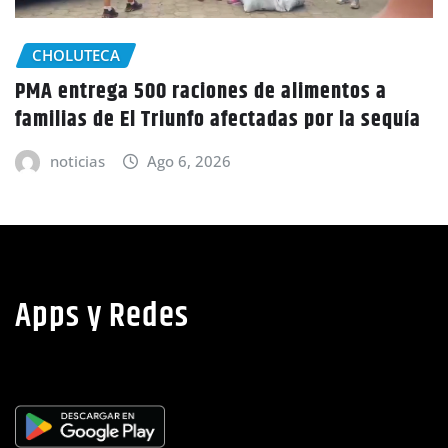
ntos a
GOBIERNO HONDURAS
NACIONALES
 la sequía
Honduras inicia nuevo censo poblaci
13 años sin datos actualizados
noticias
Ago 6, 2026
Apps y Redes