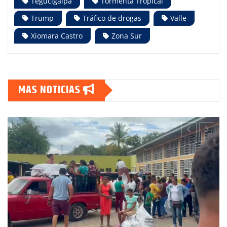
Tegucigalpa
Tormenta Tropical
Trump
Tráfico de drogas
Valle
Xiomara Castro
Zona Sur
MAS NOTICIAS