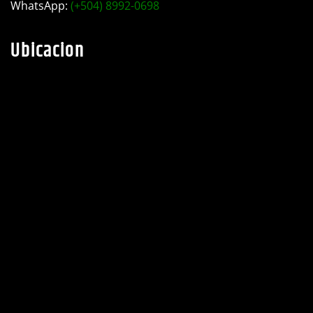
Teléfono:
(+504) 2782-0525
WhatsApp:
(+504) 8992-0698
Ubicacion