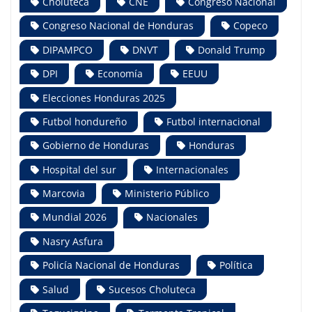
Choluteca
CNE
Congreso Nacional
Congreso Nacional de Honduras
Copeco
DIPAMPCO
DNVT
Donald Trump
DPI
Economía
EEUU
Elecciones Honduras 2025
Futbol hondureño
Futbol internacional
Gobierno de Honduras
Honduras
Hospital del sur
Internacionales
Marcovia
Ministerio Público
Mundial 2026
Nacionales
Nasry Asfura
Policía Nacional de Honduras
Política
Salud
Sucesos Choluteca