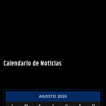
Calendario de Noticias
AGOSTO 2026
L
M
X
J
V
S
D