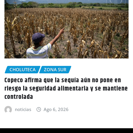
CHOLUTECA
one en
Policía Nacional desaloja a campesinos
mantiene
tierras en El Tulito, Choluteca
noticias
Ago 6, 2026