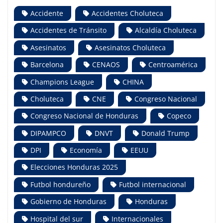
Accidente
Accidentes Choluteca
Accidentes de Tránsito
Alcaldía Choluteca
Asesinatos
Asesinatos Choluteca
Barcelona
CENAOS
Centroamérica
Champions League
CHINA
Choluteca
CNE
Congreso Nacional
Congreso Nacional de Honduras
Copeco
DIPAMPCO
DNVT
Donald Trump
DPI
Economía
EEUU
Elecciones Honduras 2025
Futbol hondureño
Futbol internacional
Gobierno de Honduras
Honduras
Hospital del sur
Internacionales