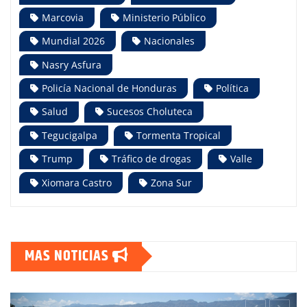
Marcovia
Ministerio Público
Mundial 2026
Nacionales
Nasry Asfura
Policía Nacional de Honduras
Política
Salud
Sucesos Choluteca
Tegucigalpa
Tormenta Tropical
Trump
Tráfico de drogas
Valle
Xiomara Castro
Zona Sur
MAS NOTICIAS