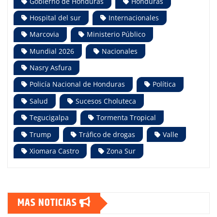
Gobierno de Honduras
Honduras
Hospital del sur
Internacionales
Marcovia
Ministerio Público
Mundial 2026
Nacionales
Nasry Asfura
Policía Nacional de Honduras
Política
Salud
Sucesos Choluteca
Tegucigalpa
Tormenta Tropical
Trump
Tráfico de drogas
Valle
Xiomara Castro
Zona Sur
MAS NOTICIAS