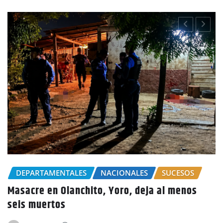
CHOLUTECA
POLICIALES
Por el delito de estafa detienen a mujer e
Choluteca
s
noticias
Ago 5, 2026