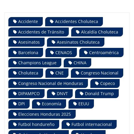
Accidente
Accidentes Choluteca
Accidentes de Tránsito
Alcaldía Choluteca
Asesinatos
Asesinatos Choluteca
Barcelona
CENAOS
Centroamérica
Champions League
CHINA
Choluteca
CNE
Congreso Nacional
Congreso Nacional de Honduras
Copeco
DIPAMPCO
DNVT
Donald Trump
DPI
Economía
EEUU
Elecciones Honduras 2025
Futbol hondureño
Futbol internacional