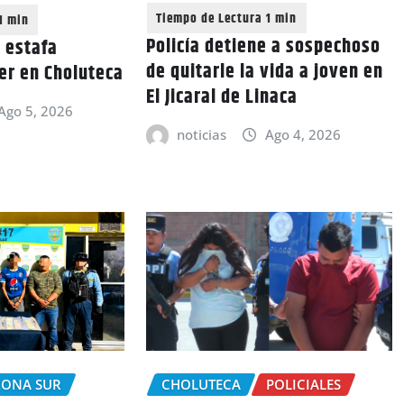
Policía detiene a sospechoso
e estafa
de quitarle la vida a joven en
er en Choluteca
El Jicaral de Linaca
Ago 5, 2026
noticias
Ago 4, 2026
ZONA SUR
CHOLUTECA
POLICIALES