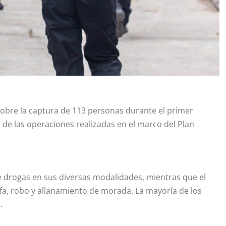
sobre la captura de 113 personas durante el primer
 de las operaciones realizadas en el marco del Plan
e drogas en sus diversas modalidades, mientras que el
afa, robo y allanamiento de morada. La mayoría de los
.