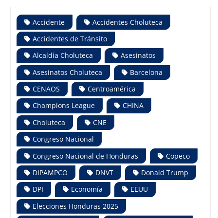
Accidente
Accidentes Choluteca
Accidentes de Tránsito
Alcaldía Choluteca
Asesinatos
Asesinatos Choluteca
Barcelona
CENAOS
Centroamérica
Champions League
CHINA
Choluteca
CNE
Congreso Nacional
Congreso Nacional de Honduras
Copeco
DIPAMPCO
DNVT
Donald Trump
DPI
Economía
EEUU
Elecciones Honduras 2025