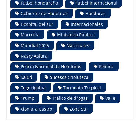
Futbol hondureño
Futbol internacional
Gobierno de Honduras
Honduras
Hospital del sur
Internacionales
Marcovia
Ministerio Público
Mundial 2026
Nacionales
Nasry Asfura
Policía Nacional de Honduras
Política
Salud
Sucesos Choluteca
Tegucigalpa
Tormenta Tropical
Trump
Tráfico de drogas
Valle
Xiomara Castro
Zona Sur