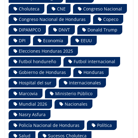
Choluteca
CNE
Congreso Nacional
Congreso Nacional de Honduras
Copeco
DIPAMPCO
DNVT
Donald Trump
DPI
Economía
EEUU
Elecciones Honduras 2025
Futbol hondureño
Futbol internacional
Gobierno de Honduras
Honduras
Hospital del sur
Internacionales
Marcovia
Ministerio Público
Mundial 2026
Nacionales
Nasry Asfura
Policía Nacional de Honduras
Política
Salud
Sucesos Choluteca