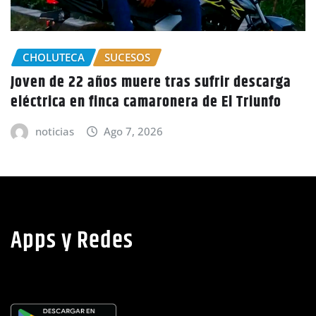
rga
GOBIERNO HONDURAS
NACIONALES
o
CIDH escucha denuncias por uso de juicios
políticos y debilidad de la independencia
judicial en Honduras
noticias
Ago 6, 2026
Apps y Redes