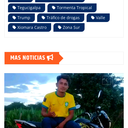
Tegucigalpa
Tormenta Tropical
Trump
Tráfico de drogas
Valle
Xiomara Castro
Zona Sur
MAS NOTICIAS