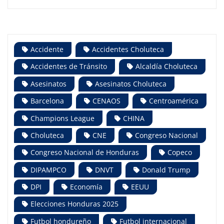
Accidente
Accidentes Choluteca
Accidentes de Tránsito
Alcaldía Choluteca
Asesinatos
Asesinatos Choluteca
Barcelona
CENAOS
Centroamérica
Champions League
CHINA
Choluteca
CNE
Congreso Nacional
Congreso Nacional de Honduras
Copeco
DIPAMPCO
DNVT
Donald Trump
DPI
Economía
EEUU
Elecciones Honduras 2025
Futbol hondureño
Futbol internacional