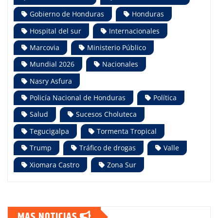
Gobierno de Honduras
Honduras
Hospital del sur
Internacionales
Marcovia
Ministerio Público
Mundial 2026
Nacionales
Nasry Asfura
Policía Nacional de Honduras
Política
Salud
Sucesos Choluteca
Tegucigalpa
Tormenta Tropical
Trump
Tráfico de drogas
Valle
Xiomara Castro
Zona Sur
MAS NOTICIAS