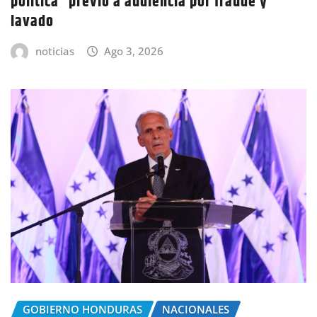
política” previo a audiencia por fraude y
lavado
noticias
Ago 3, 2026
GOBIERNO HONDURAS
NACIONALES