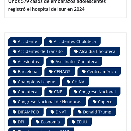
Unos 579 casos de embarazos adolescentes
registró el hospital del sur en 2024
Accidente
Accidentes Choluteca
Accidentes de Tránsito
Alcaldía Choluteca
Asesinatos
Asesinatos Choluteca
Barcelona
CENAOS
Centroamérica
Champions League
CHINA
Choluteca
CNE
Congreso Nacional
Congreso Nacional de Honduras
Copeco
DIPAMPCO
DNVT
Donald Trump
DPI
Economía
EEUU