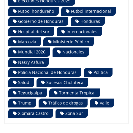
Elecciones Honduras 2025
Futbol hondureño
Futbol internacional
Gobierno de Honduras
Honduras
Hospital del sur
Internacionales
Marcovia
Ministerio Público
Mundial 2026
Nacionales
Nasry Asfura
Policía Nacional de Honduras
Política
Salud
Sucesos Choluteca
Tegucigalpa
Tormenta Tropical
Trump
Tráfico de drogas
Valle
Xiomara Castro
Zona Sur