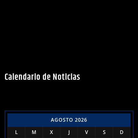
Calendario de Noticias
AGOSTO 2026
L
M
X
J
V
S
D