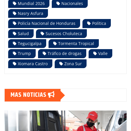
Mundial 2026
Nacionales
Nasry Asfura
Policía Nacional de Honduras
Política
Salud
Sucesos Choluteca
Tegucigalpa
Tormenta Tropical
Trump
Tráfico de drogas
Valle
Xiomara Castro
Zona Sur
MAS NOTICIAS