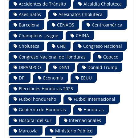
Accidentes de Tránsito
Alcaldía Choluteca
Asesinatos
Asesinatos Choluteca
Barcelona
CENAOS
Centroamérica
Champions League
CHINA
Choluteca
CNE
Congreso Nacional
Congreso Nacional de Honduras
Copeco
DIPAMPCO
DNVT
Donald Trump
DPI
Economía
EEUU
Elecciones Honduras 2025
Futbol hondureño
Futbol internacional
Gobierno de Honduras
Honduras
Hospital del sur
Internacionales
Marcovia
Ministerio Público